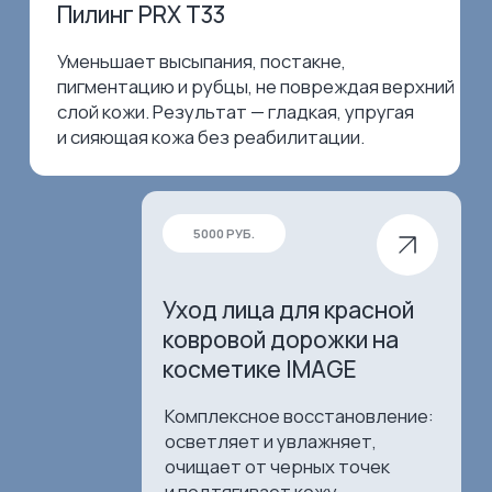
Записаться в клинику
ИНКЛАБ Б
РЕЗУЛЬТАТЫ КЛИЕНТОВ
Посмотрите,
на результаты наших
пациентов: кожа
становится чище, уходит
пигментация
и покраснения,
выравнивается тон