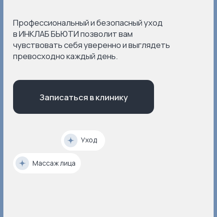
Записаться в клинику
Брови/ресницы
Уход
Восковая депиляция
Массаж лица
Фотоомоложение
Чистка
Пилинг
Брови и ресницы
5,0
Хорошее место на основе
рейтинга Яндекса