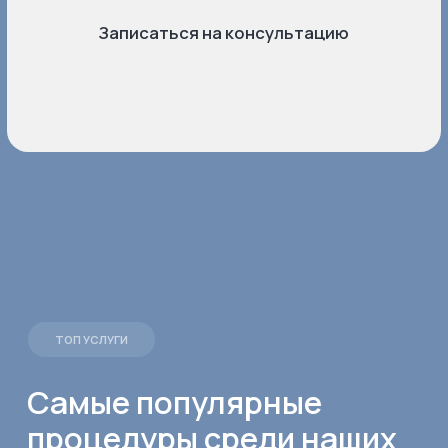
и очищения пор.
7 000 РУБ.
Пилинг PRX T33
Уменьшает высыпания, постакне,
пигментацию и рубцы, не повреждая верхний
слой кожи. Результат — гладкая, упругая
и сияющая кожа без реабилитации.
5000 РУБ.
Уход лица для красной
ковровой дорожки на
косметике IMAGE