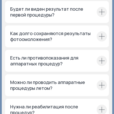
Будет ли виден результат после
первой процедуры?
ООО «ИНКЛАБ ЛАЗЕР»
ОГРН 1247700598969
Как долго сохраняются результаты
МЕДИЦИНСКАЯ ЛИЦЕНЗИЯ Nº ЛО41-01137-77/01780820
фотоомоложения?
ООО «ИНКЛАБ БЬЮТИ»
ОГРН 1 207 700 312 093
МЕДИЦИНСКАЯ ЛИЦЕНЗИЯ Nº ЛО41−1 137−77/324 116
Есть ли противопоказания для
Политика конфиденциальности
аппаратных процедур?
Разработка сайта
Можно ли проводить аппаратные
ИНКЛАБ Б
процедуры летом?
Нужна ли реабилитация после
процедур?