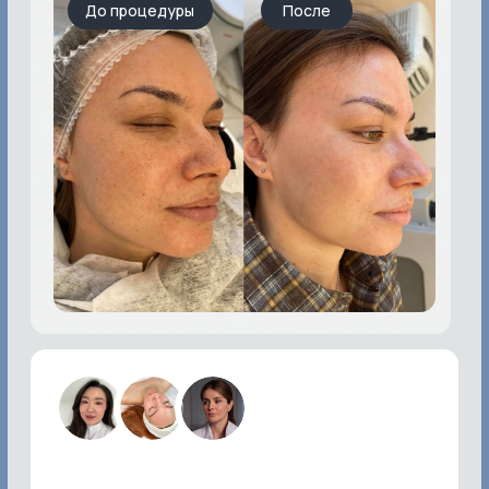
косметологии
Инна Иванив
Элизабет Павлий
Руководитель клиники
Массажист, косметолог-
эстетист