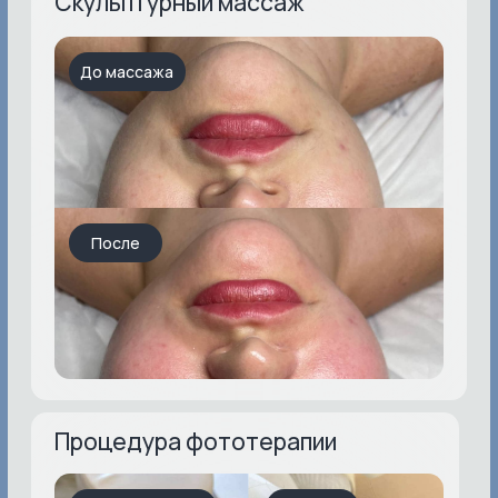
Инна Иванив
Наида Дибирханова
Руководитель клиники
Врач-дерматовенеролог,
косметолог
FAQ
Отвечаем на частые
вопросы об услугах