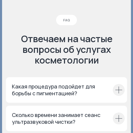
Дополнительно
Лазер
Эстетическая
Комплексы
косметология
О нашей клинике
Инъекционная
Система лояльности
косметология
Прайс
Интернет-магазин
Об аппарате
Пациентам
До/После
Команда
Лицензии и сертификаты
Отзывы
Договор об оказании
платных медицинских
Вопрос-ответ
услуг
Какая процедура подойдет для
Контакты
Нормативные документы
борьбы с пигментацией?
Контролирующие органы
Контакты
Сколько времени занимает сеанс
+7 (989) 136-07-18
ультразвуковой чистки?
inclubbeauty@mail.ru