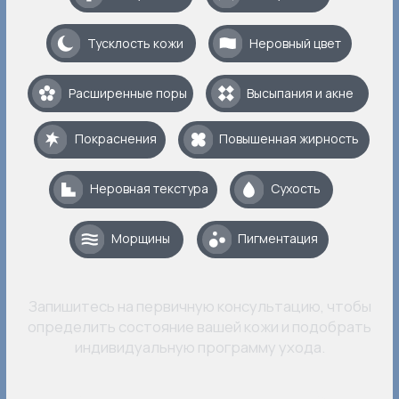
клиентов
15 000 РУБ.
Фотоомоложение
INMODE Lumecca
Устраняет пигментацию,
сосудистые звездочки,
выравнивает тон кожи
и возвращает ей сияние.
4 000 РУБ.
Ультразвуковая
чистка лица
Современная щадящая
процедура для удаления
ороговевших клеток