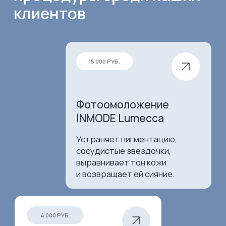
Комплексное восстановление:
осветляет и увлажняет,
очищает от черных точек
и подтягивает кожу.
4 500 РУБ.
Уход антикуперозный
Angiopharm
Процедура для укрепления
сосудов, снижения покраснений
и проявлений купероза,
возвращающает коже
здоровый и ровный тон.