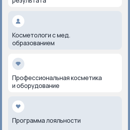
КАКИЕ ПРОБЛЕМЫ РЕШАЕМ
Косметологи ИНКЛАБ
БЬЮТИ помогут вам
избавиться от
следующих проблем:
Шелушения
Стянутость
Тусклость кожи
Неровный цвет
Расширенные поры
Высыпания и акне
Покраснения
Повышенная жирность
Неровная текстура
Сухость
Морщины
Пигментация