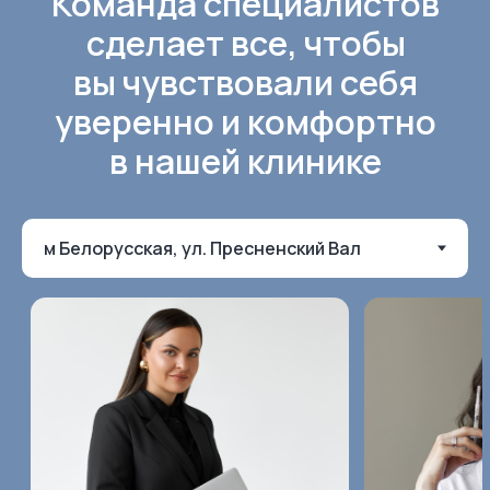
Вы можете записаться в клинику
онлайн, написать нам в мессенджеры
или позвонить
+7 (495) 374-71-71
ВЫБИРАЙТЕ INCLUB BEAUTY
Скидка 10% на первое
посещение и выгодная
программа кэшбэка
на все процедуры