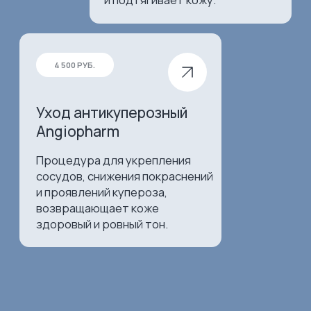
Миндальный пилинг лица
До процедуры
После
Скульптурный массаж
До массажа