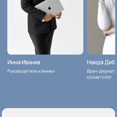
Записывайтесь в ИНКЛАБ БЬЮТИ со скидкой 10%
и начните копить баллы уже с первого
посещения. Программа лояльности поможет
пройти все необходимые процедуры
максимально выгодно.
Записаться со скидкой
© 2024 ИНКЛАБ БЬЮТИ, клиника лазерной
эпиляции и косметологии