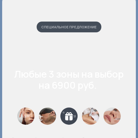
в наших клиниках
Серпуховская
Большая
Серпуховская улица,
5, этаж 2
Белорусская
Пресненский Вал, 21,
помещение 152, этаж 13