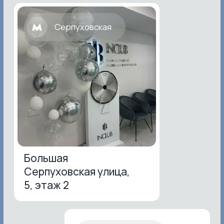
онлайн, написать нам в мессенджеры
или позвонить
+7 (495) 374-71-71
ВЫБИРАЙТЕ INCLUB BEAUTY
Скидка 10% на первое
посещение и выгодная
программа кэшбэка
на все процедуры