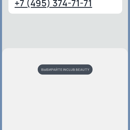
ООО «ИНКЛАБ ЛАЗЕР»
ОГРН 1247700598969
МЕДИЦИНСКАЯ ЛИЦЕНЗИЯ Nº ЛО41-01137-77/01780820
ООО «ИНКЛАБ БЬЮТИ»
ОГРН 1 207 700 312 093
МЕДИЦИНСКАЯ ЛИЦЕНЗИЯ Nº ЛО41−1 137−77/324 116
Политика конфиденциальности
Разработка сайта
ИНКЛАБ Б