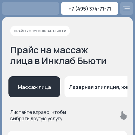
+7 (495) 374-71-71
ПРАЙС КЛИНИКИ
Telegram
ПРАЙС УСЛУГ ИНКЛАБ БЬЮТИ
Прайс на массаж
Лазерная эпиляция, женщинам
лица в Инклаб Бьюти
Лазерная эпиляция, мужчинам
УСЛУГИ КЛИНИКИ
Массаж лица
Лазерная эпиляция, женщинам
Лазерная 
Консультация косметолога
Лазерная эпиляция
Эстетическая косметология
Листайте вправо, чтобы
выбрать другую услугу
Эстетическая и аппаратная
Аппаратная косметология
косметология
Массаж лица
Инъекционная косметология
Инъекционная косметология
Массаж лица
Онлайн-магазин
Электроэпиляция