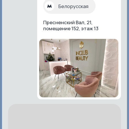
Записывайтесь в ИНКЛАБ БЬЮТИ со скидкой 10%
и начните копить баллы уже с первого
посещения. Программа лояльности поможет
пройти все необходимые процедуры
максимально выгодно.
Записаться со скидкой
© 2024 ИНКЛАБ БЬЮТИ, клиника лазерной
эпиляции и косметологии
Услуги
Прайс