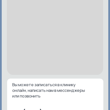
Эстетическая
Лазерная эпиляция
косметология
для женщин
Лазерная эпиляция
Инъекционная
для мужчин
косметология
Консультация
Интернет-магазин
косметолога
Эстетическая
косметология
Пациентам
Аппарутная
косметология
Лицензии и сертификаты
Инъекционная
Договор об оказании
косметология
платных медицинских
услуг
Электроэпиляция
Нормативные документы
Массаж лица
Контролирующие органы
Брови / ресницы
Восковая депиляцию
Контакты
+7 (989) 136-07-18
inclubbeauty@mail.ru